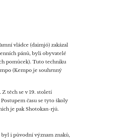
)
Tamní vládce (daimjó) zakázal
lenních pánů, byli obyvatelé
ch pomůcek). Tuto techniku
 Kempo (Kempo je souhrnný
Z těch se v 19. století
. Postupem času se tyto školy
nich je pak Shotokan-rjú.
 byl i původní význam znaků,