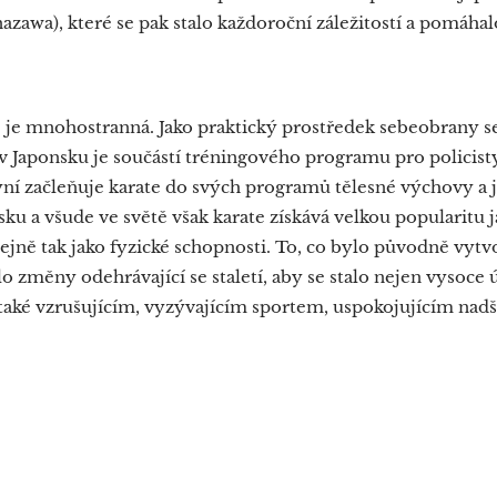
azawa), které se pak stalo každoroční záležitostí a pomáhalo
je mnohostranná. Jako praktický prostředek sebeobrany se
 Japonsku je součástí tréningového programu pro policisty
ní začleňuje karate do svých programů tělesné výchovy a j
nsku a všude ve světě však karate získává velkou popularitu j
ejně tak jako fyzické schopnosti. To, co bylo původně vy
lo změny odehrávající se staletí, aby se stalo nejen vyso
také vzrušujícím, vyzývajícím sportem, uspokojujícím nadš