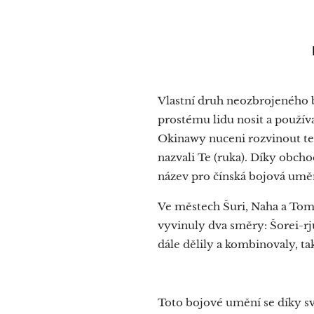
Vlastní druh neozbrojeného b
prostému lidu nosit a použív
Okinawy nuceni rozvinout t
nazvali Te (ruka). Díky obc
název pro čínská bojová uměn
Ve městech Šuri, Naha a Tomari
vyvinuly dva směry: Šorei-rjú
dále dělily a kombinovaly, ta
Toto bojové umění se díky s