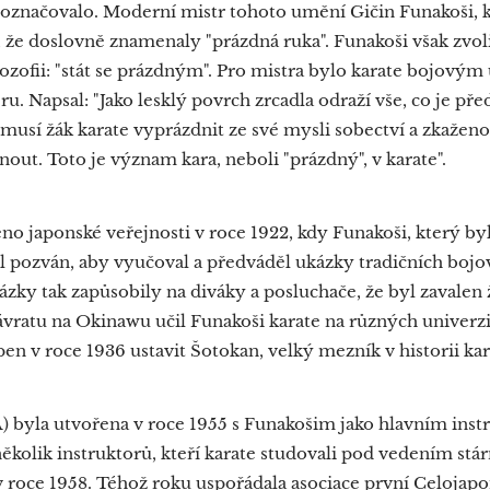
 označovalo. Moderní mistr tohoto umění Gičin Funakoši, k
, že doslovně znamenaly "prázdná ruka". Funakoši však zvolil
ozofii: "stát se prázdným". Pro mistra bylo karate bojovým
. Napsal: "Jako lesklý povrch zrcadla odraží vše, co je pře
 musí žák karate vyprázdnit ze své mysli sobectví a zkaženo
nout. Toto je význam kara, neboli "prázdný", v karate".
o japonské veřejnosti v roce 1922, kdy Funakoši, který b
l pozván, aby vyučoval a předváděl ukázky tradičních boj
kázky tak zapůsobily na diváky a posluchače, že byl zavalen 
vratu na Okinawu učil Funakoši karate na různých univerz
en v roce 1936 ustavit Šotokan, velký mezník v historii kar
A) byla utvořena v roce 1955 s Funakošim jako hlavním inst
ěkolik instruktorů, kteří karate studovali pod vedením stá
v roce 1958. Téhož roku uspořádala asociace první Celojapo