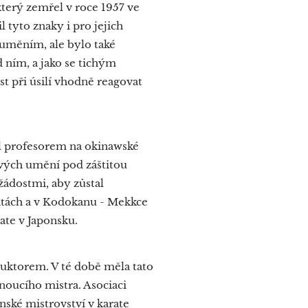
terý zemřel v roce 1957 ve
 tyto znaky i pro jejich
 uměním, ale bylo také
d ním, a jako se tichým
st při úsilí vhodně reagovat
yl profesorem na okinawské
ových umění pod záštitou
žádostmi, aby zůstal
itách a v Kodokanu - Mekkce
ate v Japonsku.
ruktorem. V té době měla tato
rnoucího mistra. Asociaci
nské mistrovství v karate