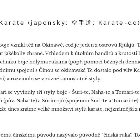
Karate (japonsky: 空手道; Karate-dó
oje vznikl též na Okinawě, což je jeden z ostrovů Rjúkjú. 
at jakékoliv zbraně. Vzhledem k útokům banditů a krutosti 
echniku boje holýma rukama (popř. pomocí běžných denní
hodnímu spojení s Čínou se okinawské Te dostalo pod vliv
í) a rozvinulo se v různé samostatné styly.
 se vyvinuly tři styly boje - Šuri-te, Naha-te a Tomari-te. 
 (pův. Naha-te) a Šórin-rjú (spojením Šuri-te a Tomari-te)
kže dnes známe velké množství stylů karate, nejznámější z 
vému čínskému původu nazývalo původně "čínská ruka". To