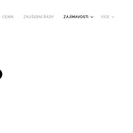
CENÍK
ZKUŠEBNÍ ŘÁDY
ZAJÍMAVOSTI
VÍCE
o