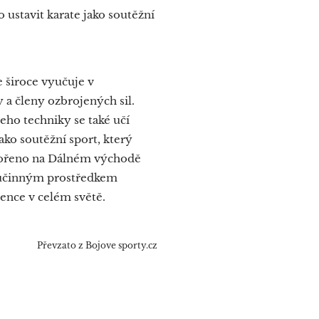
 ustavit karate jako soutěžní
 široce vyučuje v
 a členy ozbrojených sil.
eho techniky se také učí
ako soutěžní sport, který
tvořeno na Dálném východě
ce účinným prostředkem
ence v celém světě.
Převzato z Bojove sporty.cz