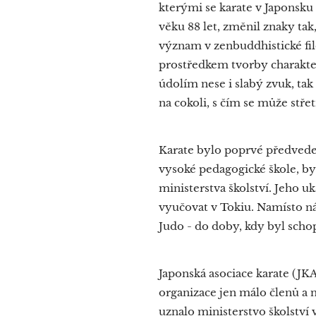
kterými se karate v Japonsku
věku 88 let, změnil znaky tak
význam v zenbuddhistické fil
prostředkem tvorby charakteru
údolím nese i slabý zvuk, tak
na cokoli, s čím se může střet
Karate bylo poprvé předveden
vysoké pedagogické škole, by
ministerstva školství. Jeho u
vyučovat v Tokiu. Namísto ná
Judo - do doby, kdy byl schop
Japonská asociace karate (JK
organizace jen málo členů a n
uznalo ministerstvo školství 